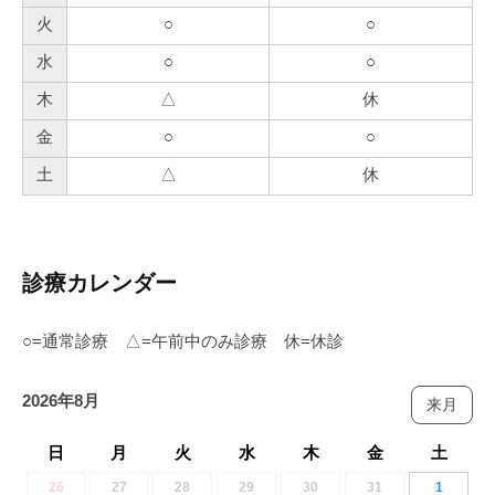
火
○
○
水
○
○
木
△
休
金
○
○
土
△
休
診療カレンダー
○=通常診療 △=午前中のみ診療 休=休診
2026年8月
来月
日
月
火
水
木
金
土
26
27
28
29
30
31
1