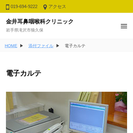
ュ
コ
ー
019-694-9222
アクセス
ン
テ
金井耳鼻咽喉科クリニック
メ
ン
岩手県滝沢市狼久保
ニ
ュ
ツ
ー
へ
HOME
添付ファイル
電子カルテ
ス
キ
ッ
電子カルテ
プ